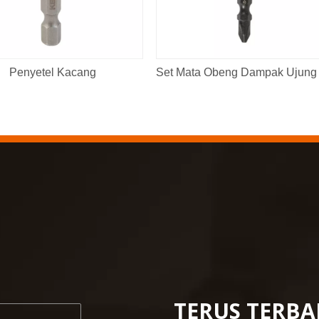
Penyetel Kacang
TERUS TERB