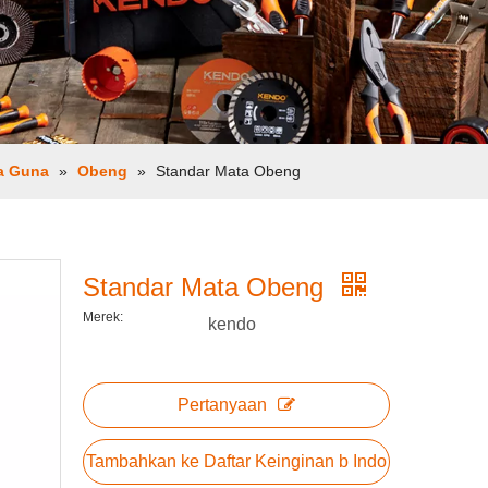
ba Guna
»
Obeng
»
Standar Mata Obeng
Standar Mata Obeng
Merek:
kendo
Pertanyaan
Tambahkan ke Daftar Keinginan b Indo