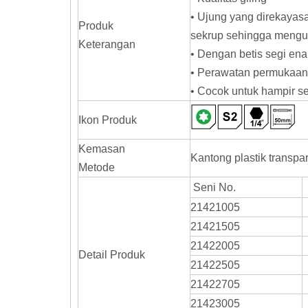
• Ujung yang direkayas
Produk
sekrup sehingga meng
Keterangan
• Dengan betis segi ena
• Perawatan permukaan
• Cocok untuk hampir 
Ikon Produk
Kemasan
Kantong plastik transpa
Metode
Seni No.
21421005
21421505
21422005
Detail Produk
21422505
21422705
21423005