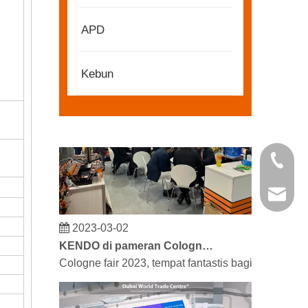
2022-11-21
KENDO di Pameran BIG5 Dubai
APD
Mitra dan teman, kami memiliki berita bagus untu
Kebun
+86 21 
kendo@
2023-03-02
KENDO di pameran Cologne 2023
Cologne fair 2023, tempat fantastis bagi Kendo u