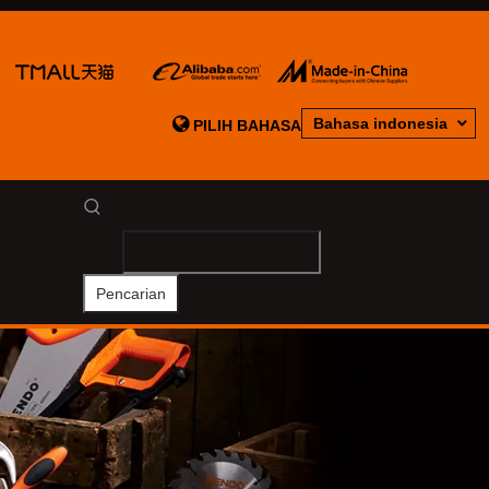

Bahasa indonesia
PILIH BAHASA
Pencarian