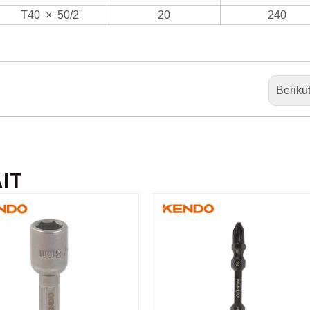
T40
×
50/2'
20
240
Beriku
IT