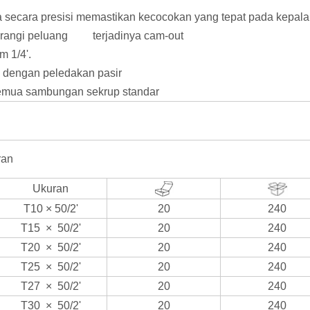
a secara presisi memastikan kecocokan yang tepat pada kepala
urangi peluang terjadinya cam-out
m 1/4'.
 dengan peledakan pasir
semua sambungan sekrup standar
ran
Ukuran
T10 × 50/2'
20
240
T15
×
50/2'
20
240
T20
×
50/2'
20
240
T25
×
50/2'
20
240
T27
×
50/2'
20
240
T30
×
50/2'
20
240