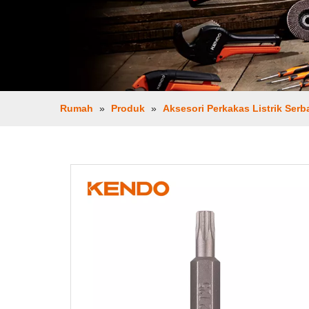
Rumah
»
Produk
»
Aksesori Perkakas Listrik Ser