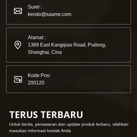
2022-11-21
Surel :
KENDO di Pameran BIG5 Dubai
kendo@saame.com
Mitra dan teman, kami memiliki berita bagus untuk dibagik
Alamat :
1369 East Kangqiao Road, Pudong,
Shanghai, Cina
Kode Pos:
200120
TERUS TERBARU
2023-03-02
Untuk berita, penawaran dan update produk terbaru, silahkan
masukan informasi kontak Anda
KENDO di pameran Cologne 2023