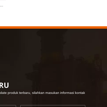
KENDO di pameran Cologne 2023
Anggar Tugas Berat dengan Alur Ekstra Pada Rahang
Cr-V Stright Jaws Locking Tang
Cologne fair 2023, tempat fantastis bagi Kendo u
2022-11-21
KENDO di Pameran BIG5 Dubai
Mitra dan teman, kami memiliki berita bagus untu
ARU
date produk terbaru, silahkan masukan informasi kontak