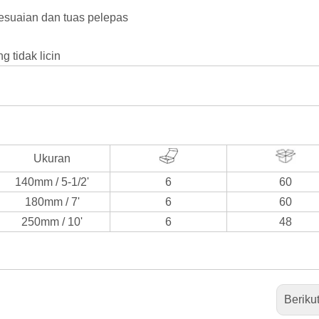
suaian dan tuas pelepas
 tidak licin
Ukuran
140mm / 5-1/2'
6
60
180mm / 7'
6
60
250mm / 10'
6
48
Beriku