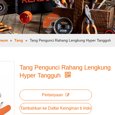
Umum
»
Tang
»
Tang Pengunci Rahang Lengkung Hyper Tangguh
Tang Pengunci Rahang Lengkung
Hyper Tangguh
Pertanyaan
Tambahkan ke Daftar Keinginan b Indo