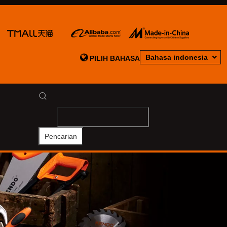

Bahasa indonesia
PILIH BAHASA
Pencarian