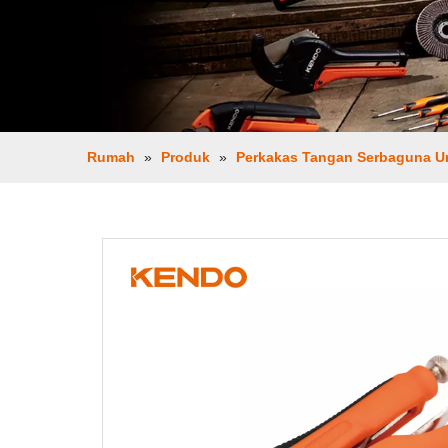
Rumah
»
Produk
»
Perkakas Tangan Serbaguna 