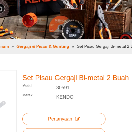
Umum
»
Gergaji & Pisau & Gunting
»
Set Pisau Gergaji Bi-metal 2
Set Pisau Gergaji Bi-metal 2 Buah
Model:
30591
Merek:
KENDO
Pertanyaan