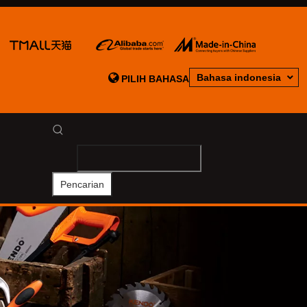

Bahasa indonesia
PILIH BAHASA
Pencarian