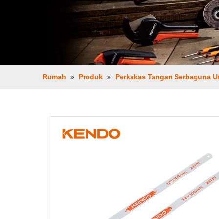
Rumah
»
Produk
»
Perkakas Tangan Serbaguna 