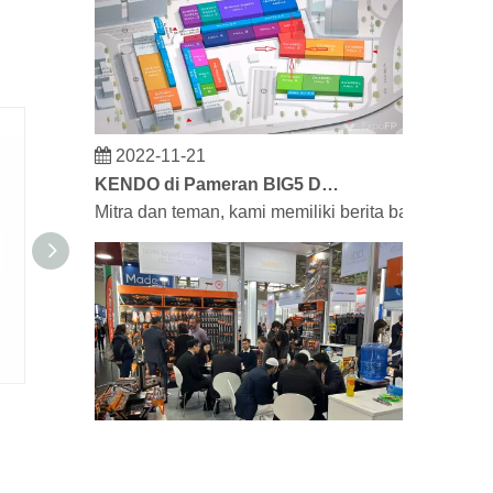
2022-11-21
KENDO di Pameran BIG5 Dubai
Mitra dan teman, kami memiliki berita bagus untu
Gunting Serbaguna
Pemotong b
2023-03-02