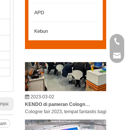
2022-11-21
KENDO di Pameran BIG5 Dubai
APD
Mitra dan teman, kami memiliki berita bagus untu
Kebun
+86 21 
kendo@
2023-03-02
KENDO di pameran Cologne 2023
tnya:
Cologne fair 2023, tempat fantastis bagi Kendo u
gam