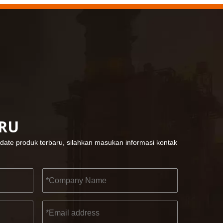
KENDO di pameran Cologne 2023
Cologne fair 2023, tempat fantastis bagi Kendo u
ARU
2022-11-21
KENDO di Pameran BIG5 Dubai
date produk terbaru, silahkan masukan informasi kontak
Mitra dan teman, kami memiliki berita bagus untu