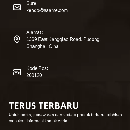
Surel :
KENDO di Pameran BIG5 Dubai
kendo@saame.com
Mitra dan teman, kami memiliki berita bagus untuk dibagik
Alamat :
1369 East Kangqiao Road, Pudong,
Shanghai, Cina
Kode Pos:
200120
TERUS TERBARU
2023-03-02
Untuk berita, penawaran dan update produk terbaru, silahkan
KENDO di pameran Cologne 2023
masukan informasi kontak Anda
Cologne fair 2023, tempat fantastis bagi Kendo untuk bert