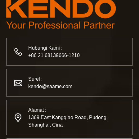
Hubungi Kami :
+86 21 68139666-1210
2022-11-21
Surel :
KENDO di Pameran BIG5 Dubai
kendo@saame.com
Mitra dan teman, kami memiliki berita bagus untuk dibagik
Alamat :
1369 East Kangqiao Road, Pudong,
Shanghai, Cina