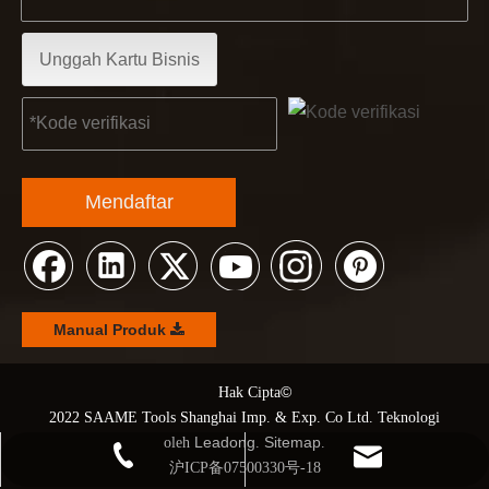
Unggah Kartu Bisnis
2022-11-21
KENDO di Pameran BIG5 Dubai
Mitra dan teman, kami memiliki berita bagus untuk dibagik
Mendaftar
Manual Produk
©
© Hak Cipta
2022 SAAME Tools Shanghai Imp. & Exp. Co Ltd. Teknologi
Leadong
Sitemap
oleh
.
.
+86 21 68139666-1210
kendo@saame.com
沪ICP备07500330号-18