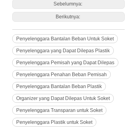
et
Baki angkat angkat
Sebelumnya:
e
Kaki pegangan karet TPR untuk anti guncangan
r
a
n
g
a
Berikutnya:
n
Ik
o
n
P
r
o
d
u
Penyelenggara Bantalan Beban Untuk Soket
k
K
e
m
a
Penyelenggara yang Dapat Dilepas Plastik
s
a
n
Stiker
m
Penyelenggara Pemisah yang Dapat Dilepas
et
o
d
e
R
Penyelenggara Penahan Beban Pemisah
in
Seni No.
Ukuran
ci
a
n
P
Penyelenggara Bantalan Beban Plastik
r
L656 × W285
90273
0
2
o
× T270mm
d
u
k
Organizer yang Dapat Dilepas Untuk Soket
Penyelenggara Transparan untuk Soket
Penyelenggara Plastik untuk Soket