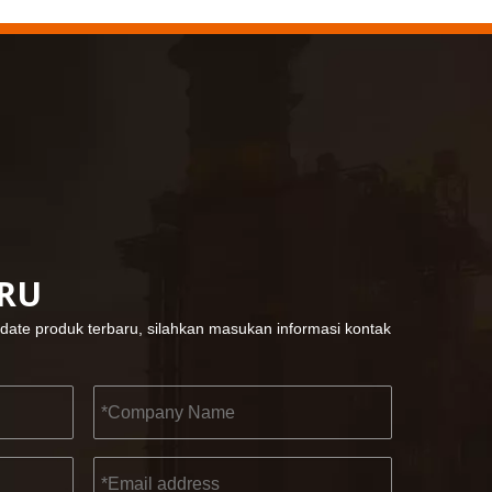
KENDO di pameran Cologne 2023
Cologne fair 2023, tempat fantastis bagi Kendo u
2022-11-21
ARU
KENDO di Pameran BIG5 Dubai
Mitra dan teman, kami memiliki berita bagus untu
date produk terbaru, silahkan masukan informasi kontak