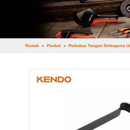
Rumah
»
Produk
»
Perkakas Tangan Serbaguna 