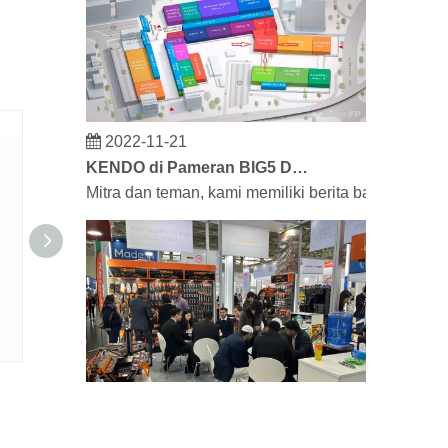
2022-11-21
KENDO di Pameran BIG5 Dubai
Mitra dan teman, kami memiliki berita bagus untu
Kapak Tipe 601, Gagang Fiberglass
Palu a
2023-03-02