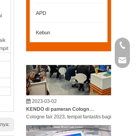
2022-11-21
KENDO di Pameran BIG5 Dubai
APD
l
Mitra dan teman, kami memiliki berita bagus untu
Kebun
aik
+86 21 
mpit
kendo@
2023-03-02
KENDO di pameran Cologne 2023
Cologne fair 2023, tempat fantastis bagi Kendo u
tnya: