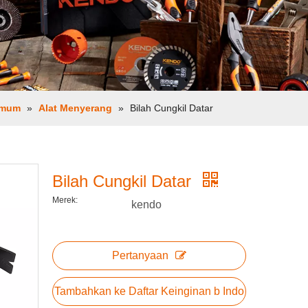
Umum
»
Alat Menyerang
»
Bilah Cungkil Datar
Bilah Cungkil Datar
Merek:
kendo
Pertanyaan
Tambahkan ke Daftar Keinginan b Indo