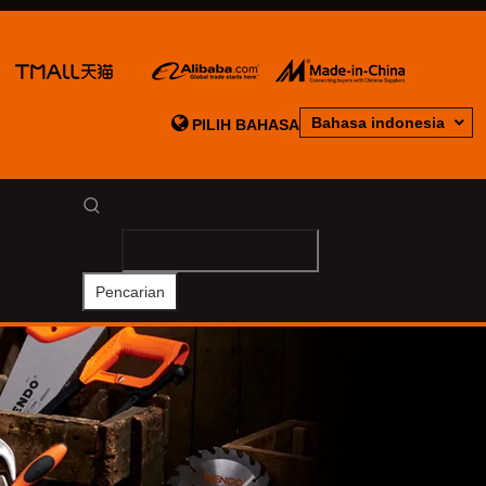

Bahasa indonesia
PILIH BAHASA
Pencarian